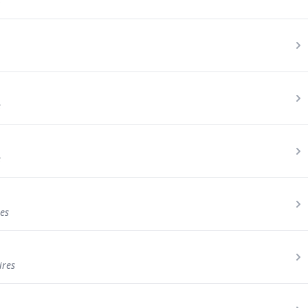
s
s
s
es
ires