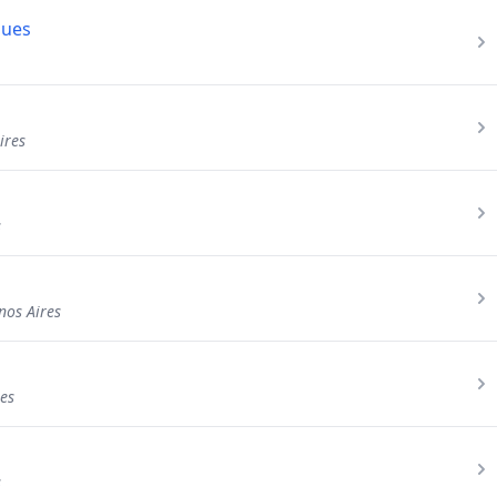
ques
ires
s
nos Aires
es
s