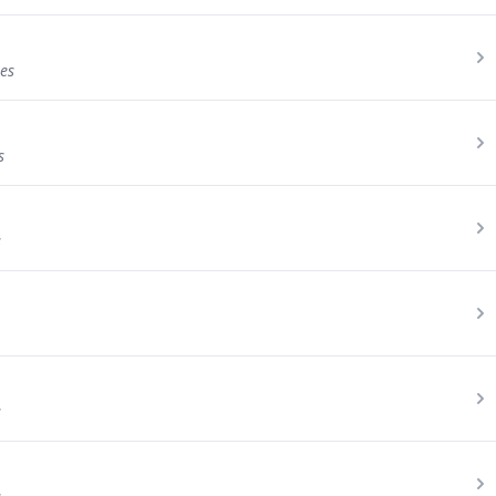
es
s
s
s