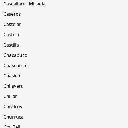
Cascallares Micaela
Caseros
Castelar
Castelli
Castilla
Chacabuco
Chascomús
Chasico
Chilavert
Chillar
Chivilcoy
Churruca
City Bell