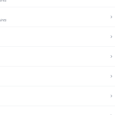
ires
ires