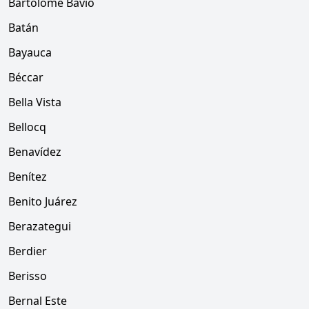
Bartolomé Bavio
Batán
Bayauca
Béccar
Bella Vista
Bellocq
Benavídez
Benítez
Benito Juárez
Berazategui
Berdier
Berisso
Bernal Este