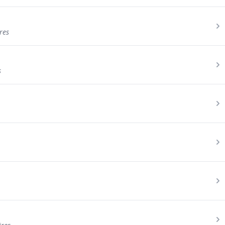
res
s