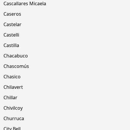
Cascallares Micaela
Caseros
Castelar
Castelli
Castilla
Chacabuco
Chascomús
Chasico
Chilavert
Chillar
Chivilcoy
Churruca
City Bell