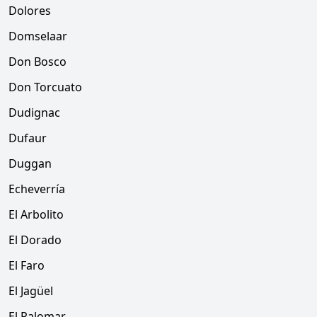
Dolores
Domselaar
Don Bosco
Don Torcuato
Dudignac
Dufaur
Duggan
Echeverría
El Arbolito
El Dorado
El Faro
El Jagüel
El Palomar