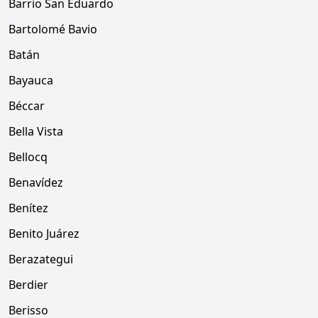
Barrio San Eduardo
Bartolomé Bavio
Batán
Bayauca
Béccar
Bella Vista
Bellocq
Benavídez
Benítez
Benito Juárez
Berazategui
Berdier
Berisso