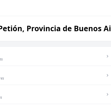
etión, Provincia de Buenos Ai
es
res
es