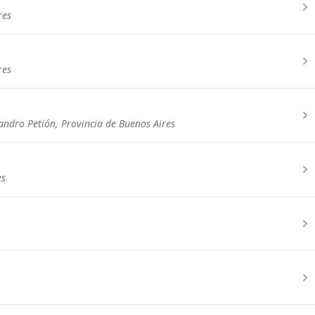
res
res
andro Petión, Provincia de Buenos Aires
es