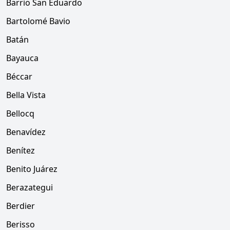
Barrio San Eduardo
Bartolomé Bavio
Batán
Bayauca
Béccar
Bella Vista
Bellocq
Benavídez
Benítez
Benito Juárez
Berazategui
Berdier
Berisso