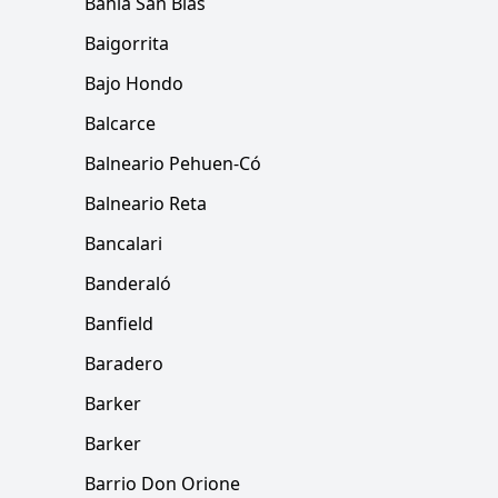
Bahía San Blas
Baigorrita
Bajo Hondo
Balcarce
Balneario Pehuen-Có
Balneario Reta
Bancalari
Banderaló
Banfield
Baradero
Barker
Barker
Barrio Don Orione