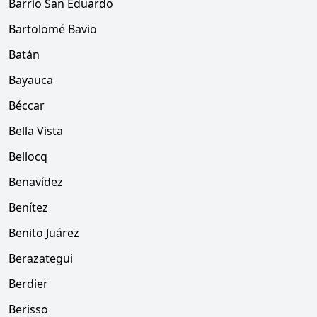
Barrio San Eduardo
Bartolomé Bavio
Batán
Bayauca
Béccar
Bella Vista
Bellocq
Benavídez
Benítez
Benito Juárez
Berazategui
Berdier
Berisso