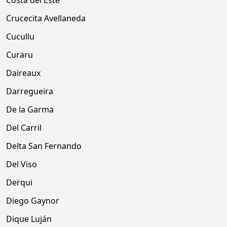
Costa del Este
Crucecita Avellaneda
Cucullu
Curaru
Daireaux
Darregueira
De la Garma
Del Carril
Delta San Fernando
Del Viso
Derqui
Diego Gaynor
Dique Luján