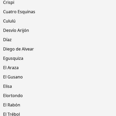
Crispi
Cuatro Esquinas
Cululú
Desvío Arijón
Díaz
Diego de Alvear
Egusquiza
El Araza
El Gusano
Elisa
Elortondo
El Rabón
El Trébol