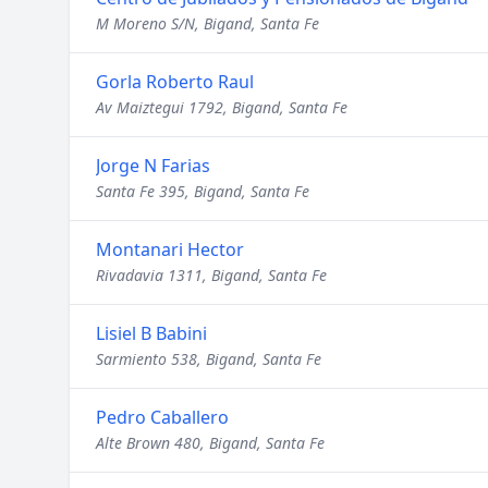
M Moreno S/N, Bigand, Santa Fe
Gorla Roberto Raul
Av Maiztegui 1792, Bigand, Santa Fe
Jorge N Farias
Santa Fe 395, Bigand, Santa Fe
Montanari Hector
Rivadavia 1311, Bigand, Santa Fe
Lisiel B Babini
Sarmiento 538, Bigand, Santa Fe
Pedro Caballero
Alte Brown 480, Bigand, Santa Fe