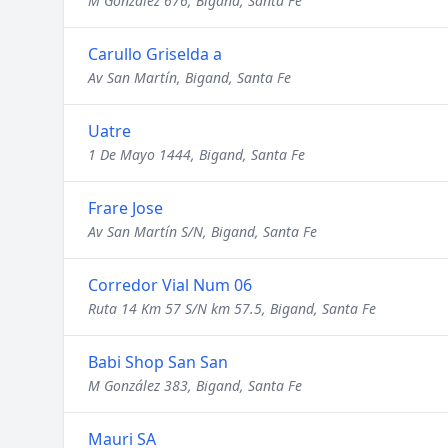
M González 676, Bigand, Santa Fe
Carullo Griselda a
Av San Martín, Bigand, Santa Fe
Uatre
1 De Mayo 1444, Bigand, Santa Fe
Frare Jose
Av San Martín S/N, Bigand, Santa Fe
Corredor Vial Num 06
Ruta 14 Km 57 S/N km 57.5, Bigand, Santa Fe
Babi Shop San San
M González 383, Bigand, Santa Fe
Mauri SA