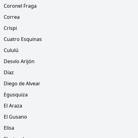
Coronel Fraga
Correa
Crispi
Cuatro Esquinas
Cululú
Desvío Arijón
Díaz
Diego de Alvear
Egusquiza
El Araza
El Gusano
Elisa