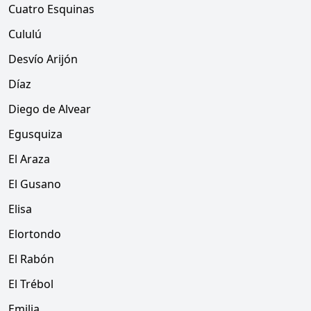
Cuatro Esquinas
Cululú
Desvío Arijón
Díaz
Diego de Alvear
Egusquiza
El Araza
El Gusano
Elisa
Elortondo
El Rabón
El Trébol
Emilia