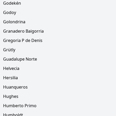
Godekén
Godoy
Golondrina
Granadero Baigorria
Gregoria P de Denis
Grütly
Guadalupe Norte
Helvecia
Hersilia
Huanqueros
Hughes
Humberto Primo
Humboldt