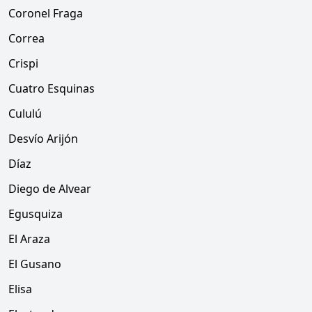
Coronel Fraga
Correa
Crispi
Cuatro Esquinas
Cululú
Desvío Arijón
Díaz
Diego de Alvear
Egusquiza
El Araza
El Gusano
Elisa