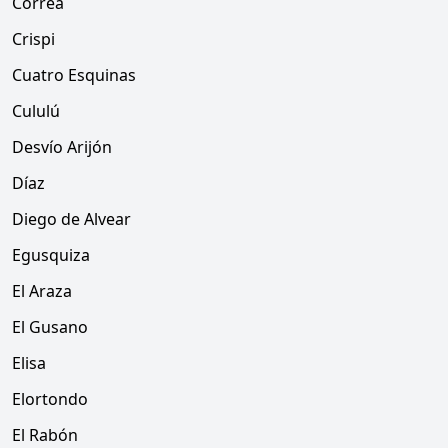
Correa
Crispi
Cuatro Esquinas
Cululú
Desvío Arijón
Díaz
Diego de Alvear
Egusquiza
El Araza
El Gusano
Elisa
Elortondo
El Rabón