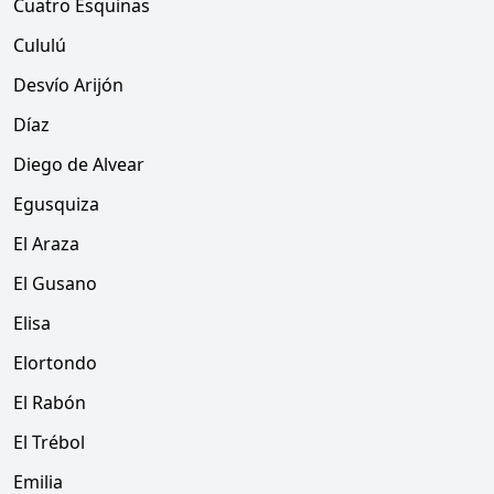
Cuatro Esquinas
Cululú
Desvío Arijón
Díaz
Diego de Alvear
Egusquiza
El Araza
El Gusano
Elisa
Elortondo
El Rabón
El Trébol
Emilia