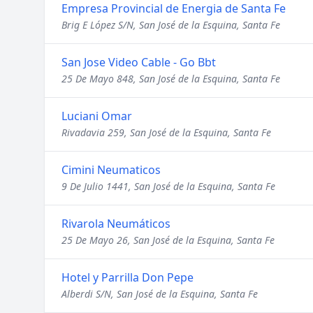
Empresa Provincial de Energia de Santa Fe
Brig E López S/N, San José de la Esquina, Santa Fe
San Jose Video Cable - Go Bbt
25 De Mayo 848, San José de la Esquina, Santa Fe
Luciani Omar
Rivadavia 259, San José de la Esquina, Santa Fe
Cimini Neumaticos
9 De Julio 1441, San José de la Esquina, Santa Fe
Rivarola Neumáticos
25 De Mayo 26, San José de la Esquina, Santa Fe
Hotel y Parrilla Don Pepe
Alberdi S/N, San José de la Esquina, Santa Fe