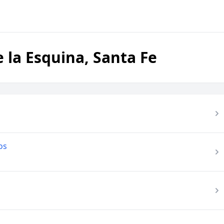
 la Esquina, Santa Fe
os