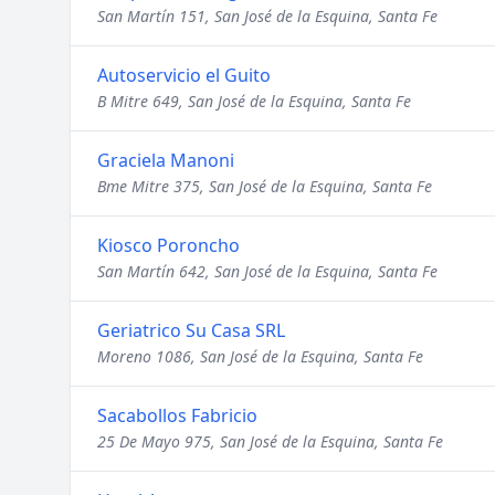
San Martín 151, San José de la Esquina, Santa Fe
Autoservicio el Guito
B Mitre 649, San José de la Esquina, Santa Fe
Graciela Manoni
Bme Mitre 375, San José de la Esquina, Santa Fe
Kiosco Poroncho
San Martín 642, San José de la Esquina, Santa Fe
Geriatrico Su Casa SRL
Moreno 1086, San José de la Esquina, Santa Fe
Sacabollos Fabricio
25 De Mayo 975, San José de la Esquina, Santa Fe