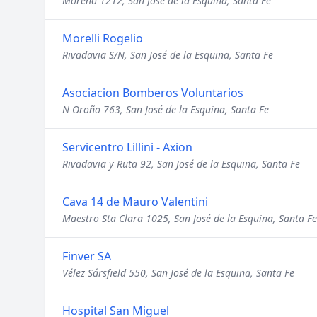
Moreno 1212, San José de la Esquina, Santa Fe
Morelli Rogelio
Rivadavia S/N, San José de la Esquina, Santa Fe
Asociacion Bomberos Voluntarios
N Oroño 763, San José de la Esquina, Santa Fe
Servicentro Lillini - Axion
Rivadavia y Ruta 92, San José de la Esquina, Santa Fe
Cava 14 de Mauro Valentini
Maestro Sta Clara 1025, San José de la Esquina, Santa Fe
Finver SA
Vélez Sársfield 550, San José de la Esquina, Santa Fe
Hospital San Miguel