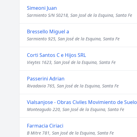
Simeoni Juan
Sarmiento S/N S0218, San José de la Esquina, Santa Fe
Bressello Miguel a
Sarmiento 925, San José de la Esquina, Santa Fe
Corti Santos C e Hijos SRL
Vieytes 1623, San José de la Esquina, Santa Fe
Passerini Adrian
Rivadavia 765, San José de la Esquina, Santa Fe
Vialsanjose - Obras Civiles Movimiento de Suel
Monteagudo 220, San José de la Esquina, Santa Fe
Farmacia Ciriaci
B Mitre 781, San José de la Esquina, Santa Fe