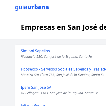
Empresas en San José de
Simioni Sepelios
Rivadavia 930, San José de la Esquina, Santa Fe
Ficosecco - Servicios Sociales Sepelios y Traslad
Maestro Sta Clara 733, San José de la Esquina, Santa Fe
Ipefe San Jose SA
Av Pellegrini 1163, San José de la Esquina, Santa Fe
Juliana Benitez