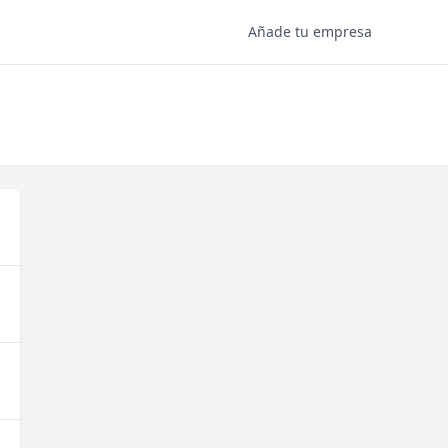
Añade tu empresa