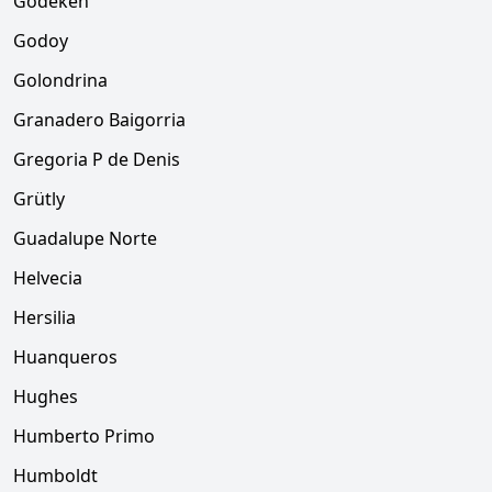
Godekén
Godoy
Golondrina
Granadero Baigorria
Gregoria P de Denis
Grütly
Guadalupe Norte
Helvecia
Hersilia
Huanqueros
Hughes
Humberto Primo
Humboldt