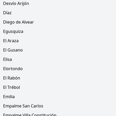
Desvío Arijón
Díaz
Diego de Alvear
Egusquiza
El Araza
El Gusano
Elisa
Elortondo
El Rabón
El Trébol
Emilia
Empalme San Carlos
Empalme Villa Constitución