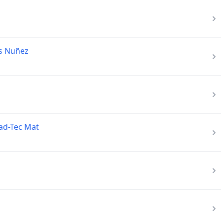
is Nuñez
dad-Tec Mat