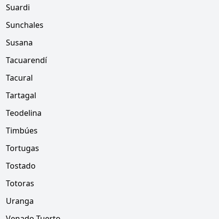
Suardi
Sunchales
Susana
Tacuarendí
Tacural
Tartagal
Teodelina
Timbúes
Tortugas
Tostado
Totoras
Uranga
Venado Tuerto