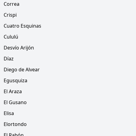
Correa
Crispi
Cuatro Esquinas
Cululú
Desvío Arijón
Díaz
Diego de Alvear
Egusquiza
El Araza
El Gusano
Elisa
Elortondo
El Rabón