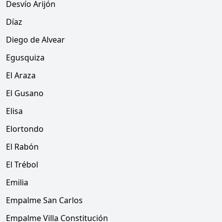
Desvío Arijón
Díaz
Diego de Alvear
Egusquiza
El Araza
El Gusano
Elisa
Elortondo
El Rabón
El Trébol
Emilia
Empalme San Carlos
Empalme Villa Constitución