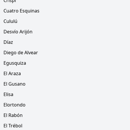
Crispi
Cuatro Esquinas
Cululú
Desvío Arijón
Díaz
Diego de Alvear
Egusquiza
El Araza
El Gusano
Elisa
Elortondo
El Rabón
El Trébol