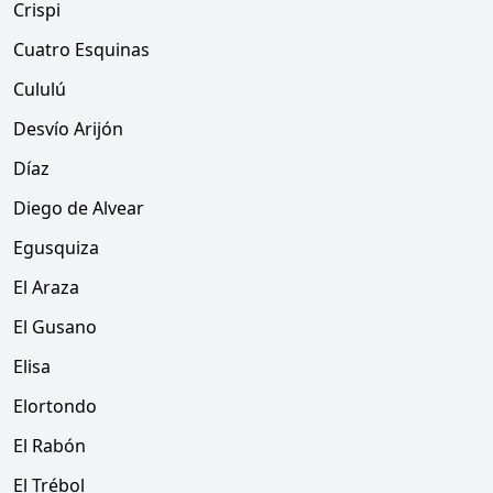
Crispi
Cuatro Esquinas
Cululú
Desvío Arijón
Díaz
Diego de Alvear
Egusquiza
El Araza
El Gusano
Elisa
Elortondo
El Rabón
El Trébol