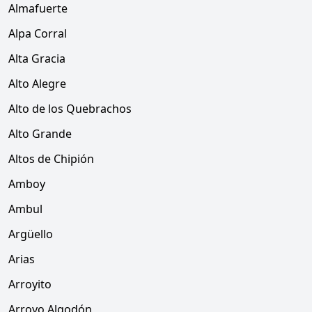
Almafuerte
Alpa Corral
Alta Gracia
Alto Alegre
Alto de los Quebrachos
Alto Grande
Altos de Chipión
Amboy
Ambul
Argüello
Arias
Arroyito
Arroyo Algodón