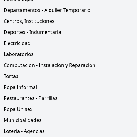
Departamentos - Alquiler Temporario
Centros, Instituciones
Deportes - Indumentaria
Electricidad
Laboratorios
Computacion - Instalacion y Reparacion
Tortas
Ropa Informal
Restaurantes - Parrillas
Ropa Unisex
Municipalidades
Loteria - Agencias