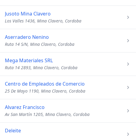
Jusoto Mina Clavero
Los Valles 1436, Mina Clavero, Cordoba
Aserradero Nenino
Ruta 14 S/N, Mina Clavero, Cordoba
Mega Materiales SRL
Ruta 14 2893, Mina Clavero, Cordoba
Centro de Empleados de Comercio
25 De Mayo 1190, Mina Clavero, Cordoba
Alvarez Francisco
Av San Martín 1205, Mina Clavero, Cordoba
Deleite