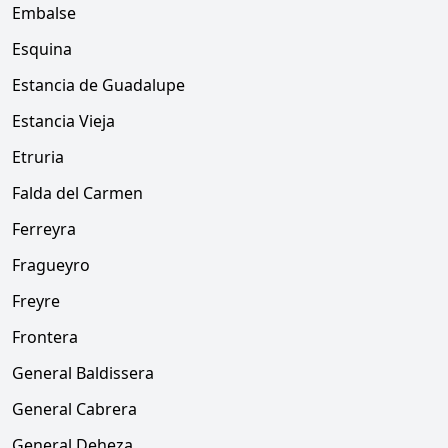
Embalse
Esquina
Estancia de Guadalupe
Estancia Vieja
Etruria
Falda del Carmen
Ferreyra
Fragueyro
Freyre
Frontera
General Baldissera
General Cabrera
General Deheza