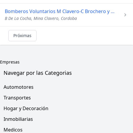
Bomberos Voluntarios M Clavero-C Brochero y Nono
B De La Cocha, Mina Clavero, Cordoba
Próximas
Empresas
Navegar por las Categorias
Automotores
Transportes
Hogar y Decoración
Inmobiliarias
Medicos