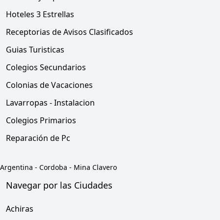
Hoteles 3 Estrellas
Receptorias de Avisos Clasificados
Guias Turisticas
Colegios Secundarios
Colonias de Vacaciones
Lavarropas - Instalacion
Colegios Primarios
Reparación de Pc
Argentina
-
Cordoba
-
Mina Clavero
Navegar por las Ciudades
Achiras