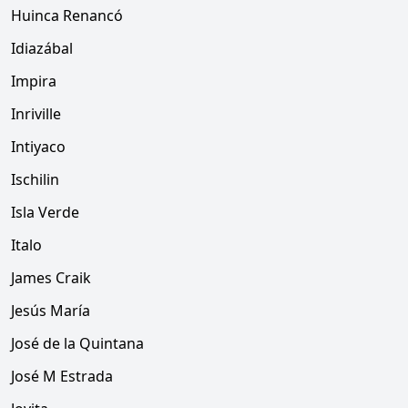
Huinca Renancó
Idiazábal
Impira
Inriville
Intiyaco
Ischilin
Isla Verde
Italo
James Craik
Jesús María
José de la Quintana
José M Estrada