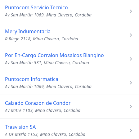
Puntocom Servicio Tecnico
Av San Martín 1069, Mina Clavero, Cordoba
Mery Indumentaria
R Riege 2118, Mina Clavero, Cordoba
Por En-Cargo Corralon Mosaicos Blangino
Av San Martín 531, Mina Clavero, Cordoba
Puntocom Informatica
Av San Martín 1069, Mina Clavero, Cordoba
Calzado Corazon de Condor
Av Mitre 1103, Mina Clavero, Cordoba
Trasvision SA
A De Merlo 1153, Mina Clavero, Cordoba