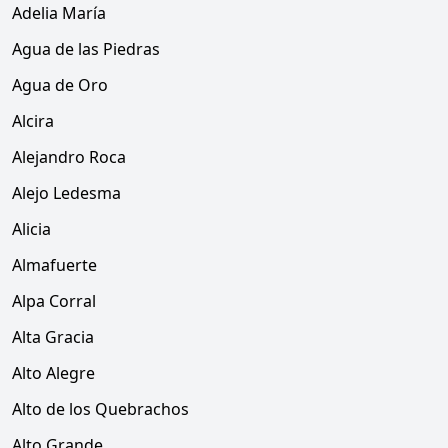
Adelia María
Agua de las Piedras
Agua de Oro
Alcira
Alejandro Roca
Alejo Ledesma
Alicia
Almafuerte
Alpa Corral
Alta Gracia
Alto Alegre
Alto de los Quebrachos
Alto Grande