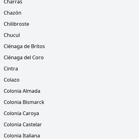
Charras
Chazón
Chilibroste
Chucul
Ciénaga de Britos
Ciénaga del Coro
Cintra
Colazo
Colonia Almada
Colonia Bismarck
Colonia Caroya
Colonia Castelar
Colonia Italiana