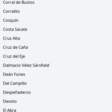
Corral de Bustos
Corralito
Cosquín
Costa Sacate
Cruz Alta
Cruz de Caña
Cruz del Eje
Dalmacio Vélez Sársfield
Deán Funes
Del Campillo
Despeñaderos
Devoto
El Abra