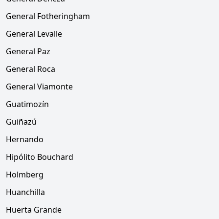
General Fotheringham
General Levalle
General Paz
General Roca
General Viamonte
Guatimozín
Guiñazú
Hernando
Hipólito Bouchard
Holmberg
Huanchilla
Huerta Grande