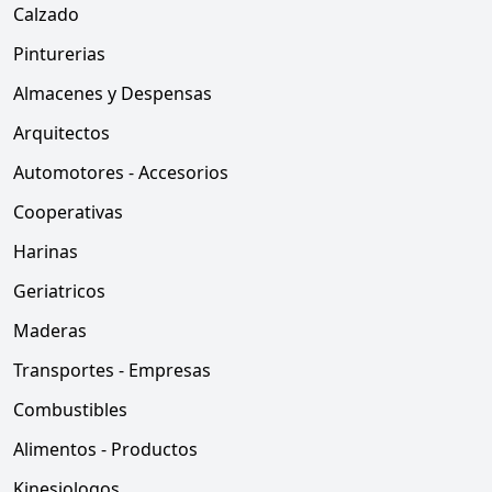
Calzado
Pinturerias
Almacenes y Despensas
Arquitectos
Automotores - Accesorios
Cooperativas
Harinas
Geriatricos
Maderas
Transportes - Empresas
Combustibles
Alimentos - Productos
Kinesiologos