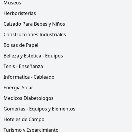
Museos
Herboristerias
Calzado Para Bebes y Niños
Construcciones Industriales
Bolsas de Papel
Belleza y Estetica - Equipos
Tenis - Enseñanza
Informatica - Cableado
Energia Solar
Medicos Diabetologos
Gomerias - Equipos y Elementos
Hoteles de Campo
Turismo y Esparcimiento