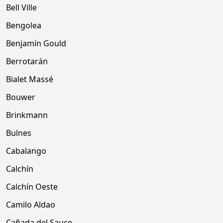
Bell Ville
Bengolea
Benjamín Gould
Berrotarán
Bialet Massé
Bouwer
Brinkmann
Bulnes
Cabalango
Calchín
Calchín Oeste
Camilo Aldao
Cañada del Sauce