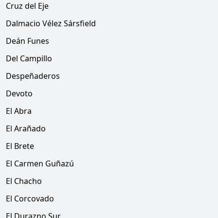
Cruz del Eje
Dalmacio Vélez Sársfield
Deán Funes
Del Campillo
Despeñaderos
Devoto
El Abra
El Arañado
El Brete
El Carmen Guñazú
El Chacho
El Corcovado
El Durazno Sur