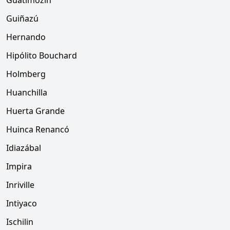
Guatimozín
Guiñazú
Hernando
Hipólito Bouchard
Holmberg
Huanchilla
Huerta Grande
Huinca Renancó
Idiazábal
Impira
Inriville
Intiyaco
Ischilin