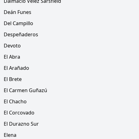
Dalmacio Vélez Sársfield
Deán Funes
Del Campillo
Despeñaderos
Devoto
El Abra
El Arañado
El Brete
El Carmen Guñazú
El Chacho
El Corcovado
El Durazno Sur
Elena