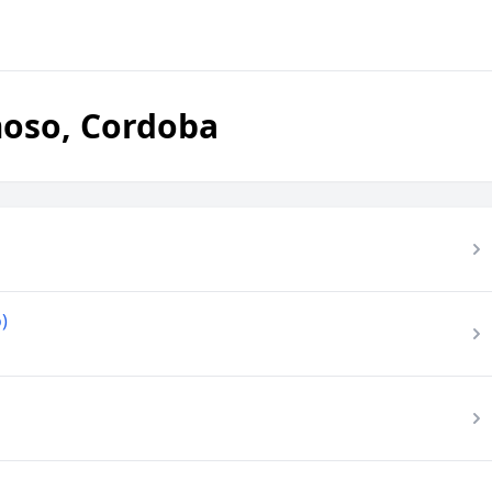
moso, Cordoba
)