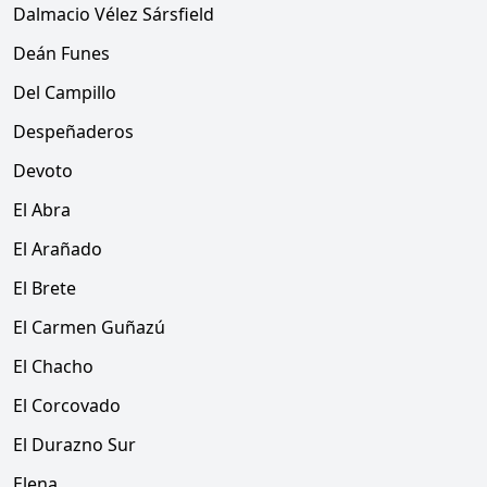
Dalmacio Vélez Sársfield
Deán Funes
Del Campillo
Despeñaderos
Devoto
El Abra
El Arañado
El Brete
El Carmen Guñazú
El Chacho
El Corcovado
El Durazno Sur
Elena