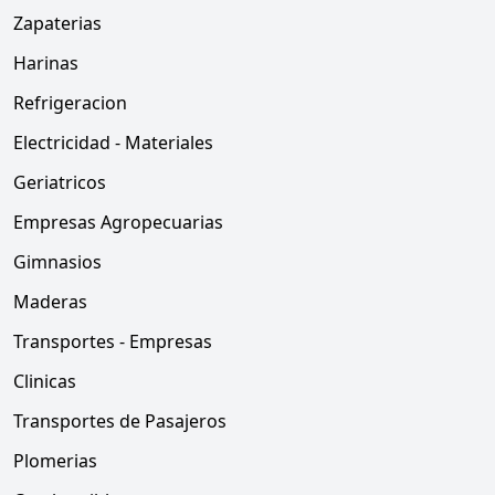
Zapaterias
Harinas
Refrigeracion
Electricidad - Materiales
Geriatricos
Empresas Agropecuarias
Gimnasios
Maderas
Transportes - Empresas
Clinicas
Transportes de Pasajeros
Plomerias