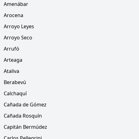
Amenábar
Arocena
Arroyo Leyes
Arroyo Seco
Arrufó
Arteaga
Ataliva
Berabevú
Calchaquí
Cañada de Gómez
Cañada Rosquín
Capitán Bermúdez
Carlos Pellegrini