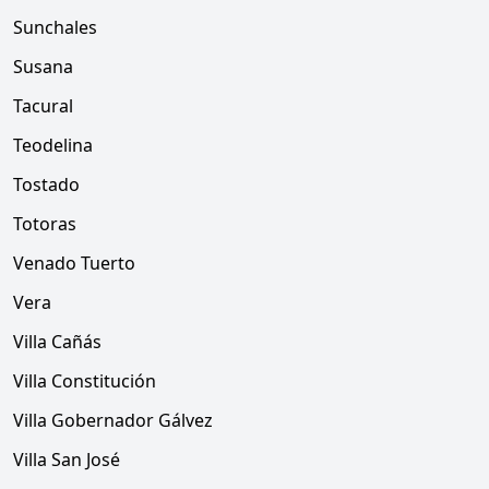
Sunchales
Susana
Tacural
Teodelina
Tostado
Totoras
Venado Tuerto
Vera
Villa Cañás
Villa Constitución
Villa Gobernador Gálvez
Villa San José