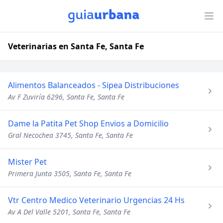
Veterinarias en Santa Fe, Santa Fe
Alimentos Balanceados - Sipea Distribuciones
Av F Zuviría 6296, Santa Fe, Santa Fe
Dame la Patita Pet Shop Envios a Domicilio
Gral Necochea 3745, Santa Fe, Santa Fe
Mister Pet
Primera Junta 3505, Santa Fe, Santa Fe
Vtr Centro Medico Veterinario Urgencias 24 Hs
Av A Del Valle 5201, Santa Fe, Santa Fe