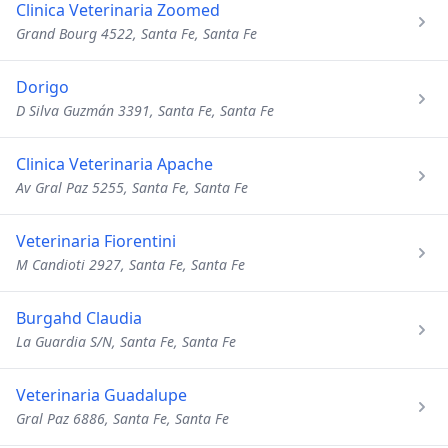
Clinica Veterinaria Zoomed
Grand Bourg 4522, Santa Fe, Santa Fe
Dorigo
D Silva Guzmán 3391, Santa Fe, Santa Fe
Clinica Veterinaria Apache
Av Gral Paz 5255, Santa Fe, Santa Fe
Veterinaria Fiorentini
M Candioti 2927, Santa Fe, Santa Fe
Burgahd Claudia
La Guardia S/N, Santa Fe, Santa Fe
Veterinaria Guadalupe
Gral Paz 6886, Santa Fe, Santa Fe