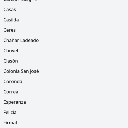
Casas
Casilda
Ceres
Chañar Ladeado
Chovet
Clasón
Colonia San José
Coronda
Correa
Esperanza
Felicia
Firmat