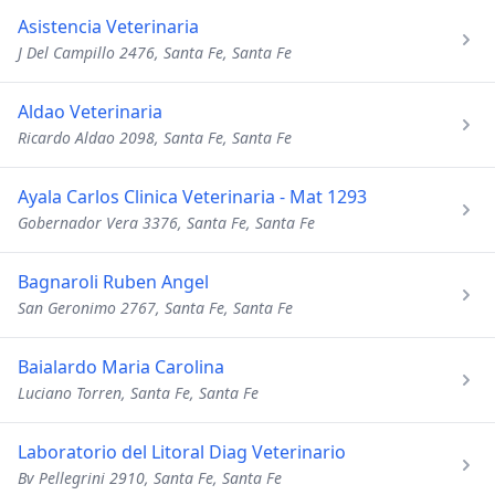
Asistencia Veterinaria
J Del Campillo 2476, Santa Fe, Santa Fe
Aldao Veterinaria
Ricardo Aldao 2098, Santa Fe, Santa Fe
Ayala Carlos Clinica Veterinaria - Mat 1293
Gobernador Vera 3376, Santa Fe, Santa Fe
Bagnaroli Ruben Angel
San Geronimo 2767, Santa Fe, Santa Fe
Baialardo Maria Carolina
Luciano Torren, Santa Fe, Santa Fe
Laboratorio del Litoral Diag Veterinario
Bv Pellegrini 2910, Santa Fe, Santa Fe