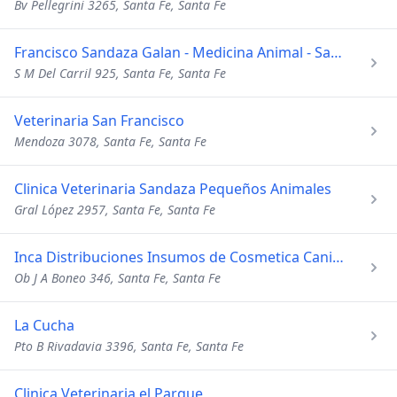
Bv Pellegrini 3265, Santa Fe, Santa Fe
Francisco Sandaza Galan - Medicina Animal - Santa Fe
S M Del Carril 925, Santa Fe, Santa Fe
Veterinaria San Francisco
Mendoza 3078, Santa Fe, Santa Fe
Clinica Veterinaria Sandaza Pequeños Animales
Gral López 2957, Santa Fe, Santa Fe
Inca Distribuciones Insumos de Cosmetica Canina
Ob J A Boneo 346, Santa Fe, Santa Fe
La Cucha
Pto B Rivadavia 3396, Santa Fe, Santa Fe
Clinica Veterinaria el Parque