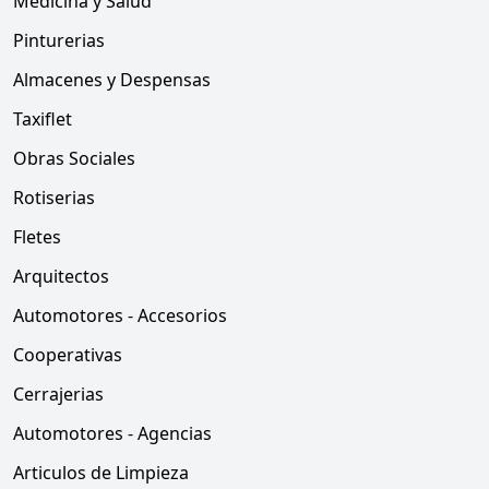
Medicina y Salud
Pinturerias
Almacenes y Despensas
Taxiflet
Obras Sociales
Rotiserias
Fletes
Arquitectos
Automotores - Accesorios
Cooperativas
Cerrajerias
Automotores - Agencias
Articulos de Limpieza