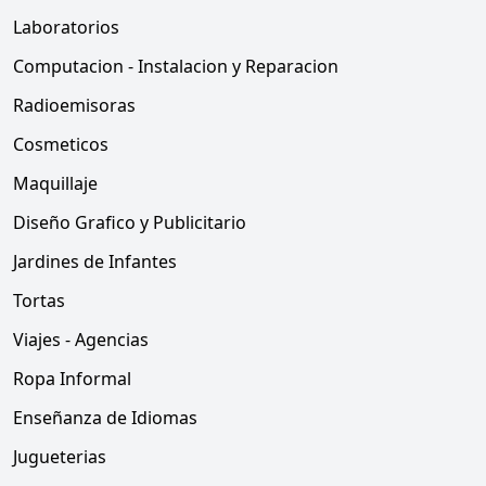
Laboratorios
Computacion - Instalacion y Reparacion
Radioemisoras
Cosmeticos
Maquillaje
Diseño Grafico y Publicitario
Jardines de Infantes
Tortas
Viajes - Agencias
Ropa Informal
Enseñanza de Idiomas
Jugueterias