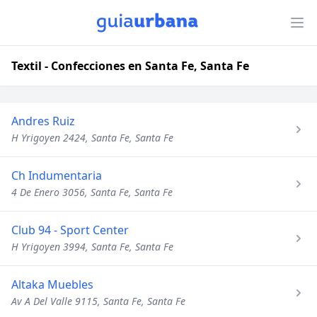
Textil - Confecciones en Santa Fe, Santa Fe
Andres Ruiz
H Yrigoyen 2424, Santa Fe, Santa Fe
Ch Indumentaria
4 De Enero 3056, Santa Fe, Santa Fe
Club 94 - Sport Center
H Yrigoyen 3994, Santa Fe, Santa Fe
Altaka Muebles
Av A Del Valle 9115, Santa Fe, Santa Fe