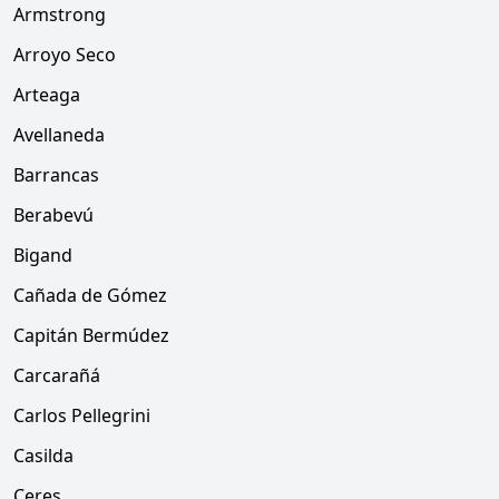
Armstrong
Arroyo Seco
Arteaga
Avellaneda
Barrancas
Berabevú
Bigand
Cañada de Gómez
Capitán Bermúdez
Carcarañá
Carlos Pellegrini
Casilda
Ceres