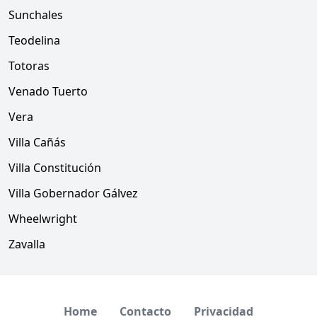
Sunchales
Teodelina
Totoras
Venado Tuerto
Vera
Villa Cañás
Villa Constitución
Villa Gobernador Gálvez
Wheelwright
Zavalla
Home
Contacto
Privacidad