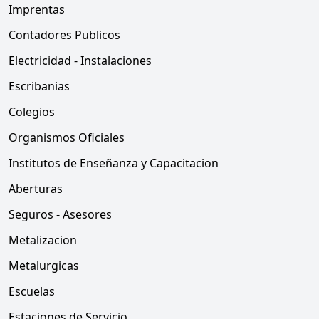
Imprentas
Contadores Publicos
Electricidad - Instalaciones
Escribanias
Colegios
Organismos Oficiales
Institutos de Enseñanza y Capacitacion
Aberturas
Seguros - Asesores
Metalizacion
Metalurgicas
Escuelas
Estaciones de Servicio