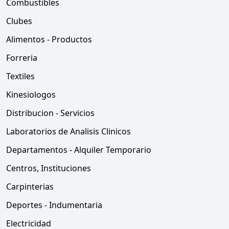
Combustibles
Clubes
Alimentos - Productos
Forreria
Textiles
Kinesiologos
Distribucion - Servicios
Laboratorios de Analisis Clinicos
Departamentos - Alquiler Temporario
Centros, Instituciones
Carpinterias
Deportes - Indumentaria
Electricidad