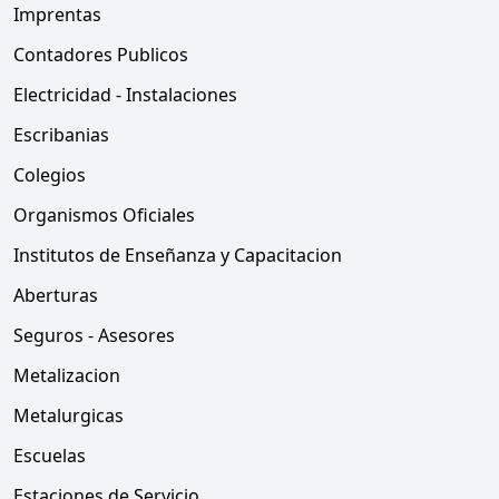
Imprentas
Contadores Publicos
Electricidad - Instalaciones
Escribanias
Colegios
Organismos Oficiales
Institutos de Enseñanza y Capacitacion
Aberturas
Seguros - Asesores
Metalizacion
Metalurgicas
Escuelas
Estaciones de Servicio