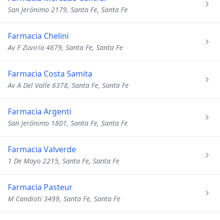
San Jerónimo 2179, Santa Fe, Santa Fe
Farmacia Chelini
Av F Zuviría 4679, Santa Fe, Santa Fe
Farmacia Costa Samita
Av A Del Valle 6378, Santa Fe, Santa Fe
Farmacia Argenti
San Jerónimo 1801, Santa Fe, Santa Fe
Farmacia Valverde
1 De Mayo 2215, Santa Fe, Santa Fe
Farmacia Pasteur
M Candioti 3499, Santa Fe, Santa Fe