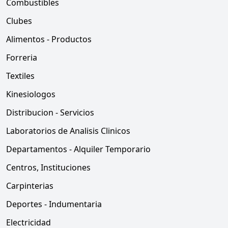
Combustibles
Clubes
Alimentos - Productos
Forreria
Textiles
Kinesiologos
Distribucion - Servicios
Laboratorios de Analisis Clinicos
Departamentos - Alquiler Temporario
Centros, Instituciones
Carpinterias
Deportes - Indumentaria
Electricidad