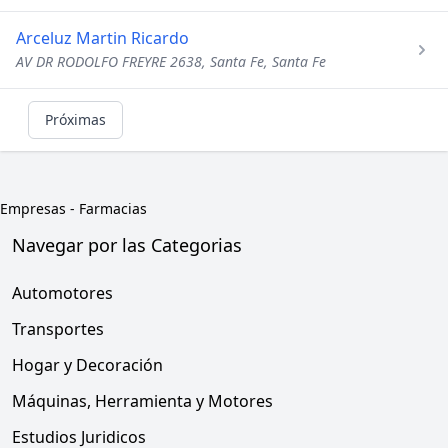
Arceluz Martin Ricardo
AV DR RODOLFO FREYRE 2638, Santa Fe, Santa Fe
Próximas
Empresas
-
Farmacias
Navegar por las Categorias
Automotores
Transportes
Hogar y Decoración
Máquinas, Herramienta y Motores
Estudios Juridicos