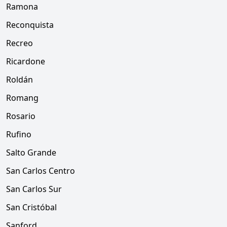
Ramona
Reconquista
Recreo
Ricardone
Roldán
Romang
Rosario
Rufino
Salto Grande
San Carlos Centro
San Carlos Sur
San Cristóbal
Sanford