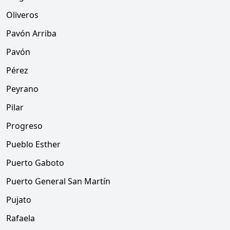
Oliveros
Pavón Arriba
Pavón
Pérez
Peyrano
Pilar
Progreso
Pueblo Esther
Puerto Gaboto
Puerto General San Martín
Pujato
Rafaela