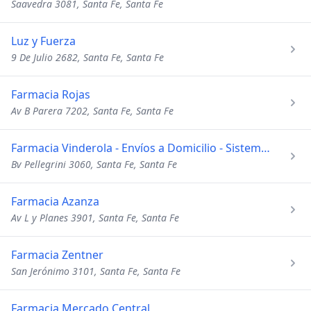
Saavedra 3081, Santa Fe, Santa Fe
Luz y Fuerza
9 De Julio 2682, Santa Fe, Santa Fe
Farmacia Rojas
Av B Parera 7202, Santa Fe, Santa Fe
Farmacia Vinderola - Envíos a Domicilio - Sistema de Pago Bica Ágil para Impuestos
Bv Pellegrini 3060, Santa Fe, Santa Fe
Farmacia Azanza
Av L y Planes 3901, Santa Fe, Santa Fe
Farmacia Zentner
San Jerónimo 3101, Santa Fe, Santa Fe
Farmacia Mercado Central