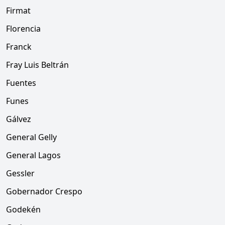
Firmat
Florencia
Franck
Fray Luis Beltrán
Fuentes
Funes
Gálvez
General Gelly
General Lagos
Gessler
Gobernador Crespo
Godekén