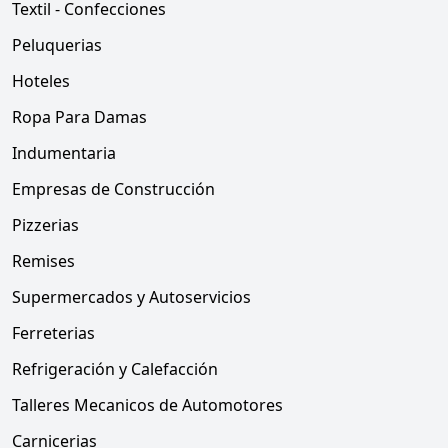
Textil - Confecciones
Peluquerias
Hoteles
Ropa Para Damas
Indumentaria
Empresas de Construcción
Pizzerias
Remises
Supermercados y Autoservicios
Ferreterias
Refrigeración y Calefacción
Talleres Mecanicos de Automotores
Carnicerias