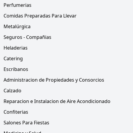
Perfumerias
Comidas Preparadas Para Llevar
Metalúrgica
Seguros - Compañias
Heladerias
Catering
Escribanos
Administracion de Propiedades y Consorcios
Calzado
Reparacion e Instalacion de Aire Acondicionado
Confiterias
Salones Para Fiestas