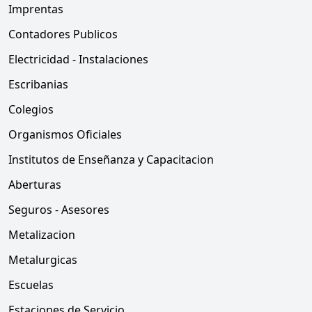
Imprentas
Contadores Publicos
Electricidad - Instalaciones
Escribanias
Colegios
Organismos Oficiales
Institutos de Enseñanza y Capacitacion
Aberturas
Seguros - Asesores
Metalizacion
Metalurgicas
Escuelas
Estaciones de Servicio