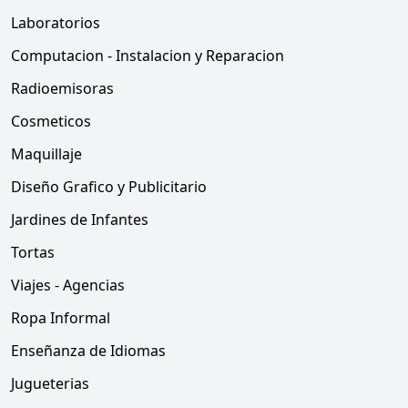
Laboratorios
Computacion - Instalacion y Reparacion
Radioemisoras
Cosmeticos
Maquillaje
Diseño Grafico y Publicitario
Jardines de Infantes
Tortas
Viajes - Agencias
Ropa Informal
Enseñanza de Idiomas
Jugueterias