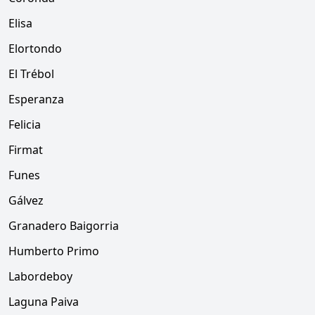
Elisa
Elortondo
El Trébol
Esperanza
Felicia
Firmat
Funes
Gálvez
Granadero Baigorria
Humberto Primo
Labordeboy
Laguna Paiva