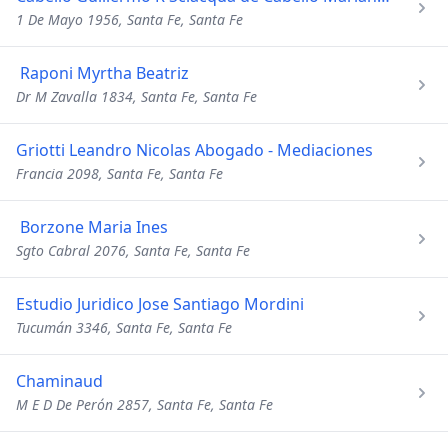
1 De Mayo 1956, Santa Fe, Santa Fe
Raponi Myrtha Beatriz
Dr M Zavalla 1834, Santa Fe, Santa Fe
Griotti Leandro Nicolas Abogado - Mediaciones
Francia 2098, Santa Fe, Santa Fe
Borzone Maria Ines
Sgto Cabral 2076, Santa Fe, Santa Fe
Estudio Juridico Jose Santiago Mordini
Tucumán 3346, Santa Fe, Santa Fe
Chaminaud
M E D De Perón 2857, Santa Fe, Santa Fe