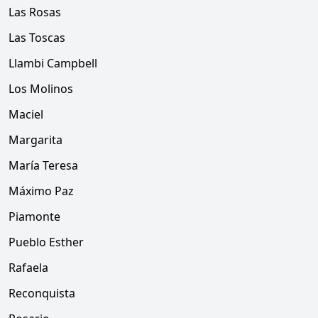
Las Rosas
Las Toscas
Llambi Campbell
Los Molinos
Maciel
Margarita
María Teresa
Máximo Paz
Piamonte
Pueblo Esther
Rafaela
Reconquista