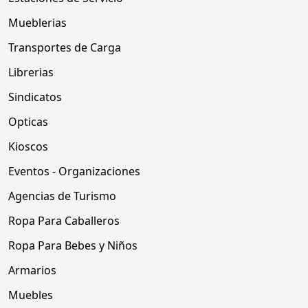
Mueblerias
Transportes de Carga
Librerias
Sindicatos
Opticas
Kioscos
Eventos - Organizaciones
Agencias de Turismo
Ropa Para Caballeros
Ropa Para Bebes y Niños
Armarios
Muebles