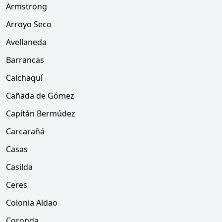
Armstrong
Arroyo Seco
Avellaneda
Barrancas
Calchaquí
Cañada de Gómez
Capitán Bermúdez
Carcarañá
Casas
Casilda
Ceres
Colonia Aldao
Coronda