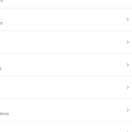
es
es
s
Aires