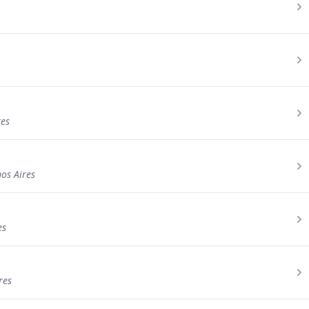
res
os Aires
es
res