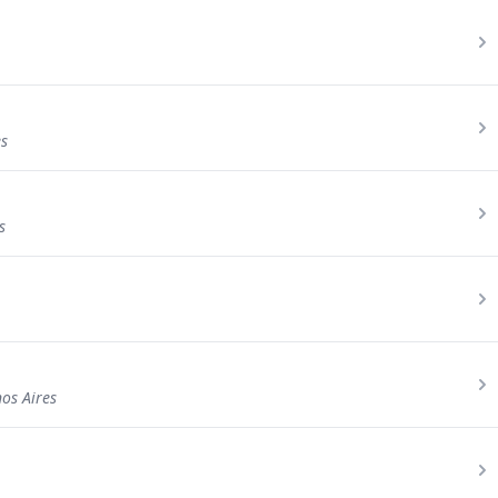
es
s
os Aires