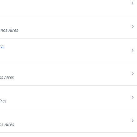
enos Aires
ra
s Aires
ires
os Aires