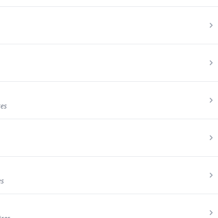
res
es