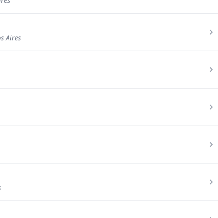
ires
s Aires
s