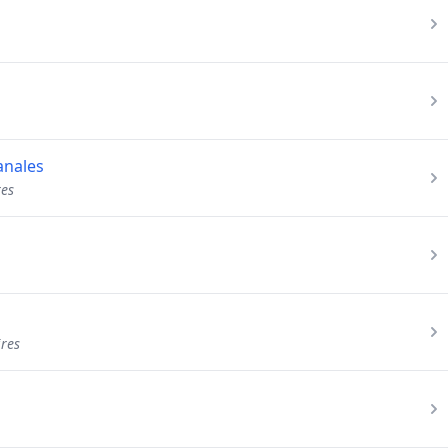
anales
res
ires