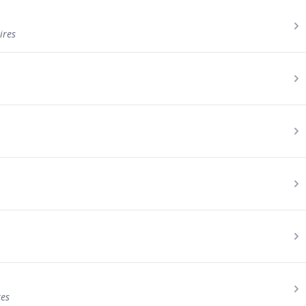
ires
res