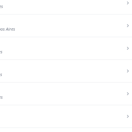
es
os Aires
es
es
es