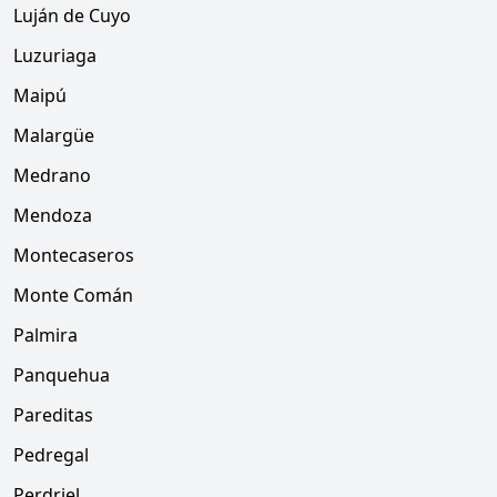
Luján de Cuyo
Luzuriaga
Maipú
Malargüe
Medrano
Mendoza
Montecaseros
Monte Comán
Palmira
Panquehua
Pareditas
Pedregal
Perdriel