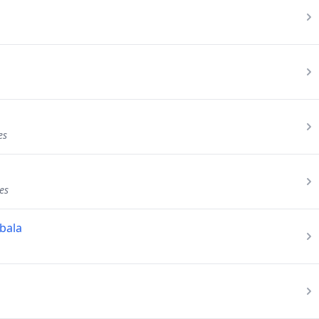
es
es
bala