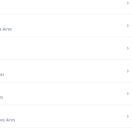
 Aires
res
es
os Aires