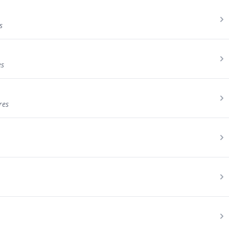
s
es
res