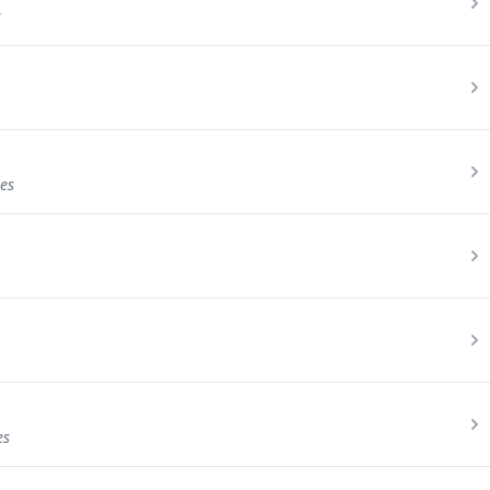
s
res
es