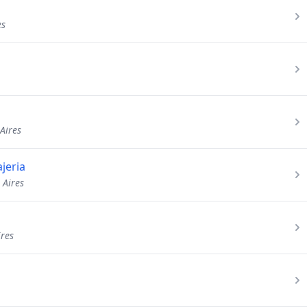
es
Aires
jeria
 Aires
ires