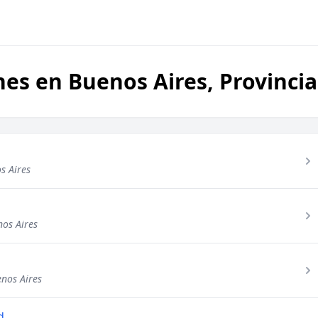
ones en Buenos Aires, Provinci
s Aires
nos Aires
enos Aires
d