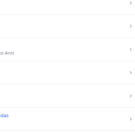
os Aires
s
s
ndas