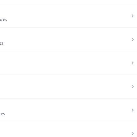
ires
es
res