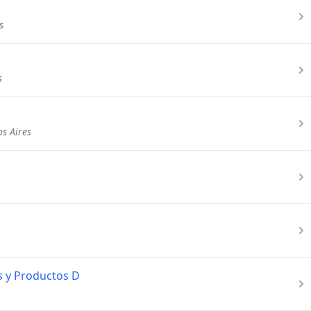
s
s
s Aires
s y Productos D