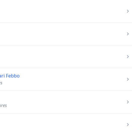
ari Febbo
es
ires